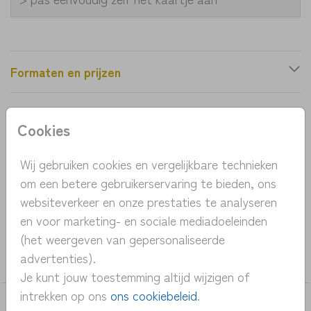
Formaten en prijzen
Productinformatie
Cookies
OMSCHRIJVING
Wij gebruiken cookies en vergelijkbare technieken
om een betere gebruikerservaring te bieden, ons
Een heel lief geboortekaartje voor de winter. Het
websiteverkeer en onze prestaties te analyseren
konijntje kijkt in de wieg van de baby.
en voor marketing- en sociale mediadoeleinden
(het weergeven van gepersonaliseerde
COLLECTIE
advertenties).
meisje
Je kunt jouw toestemming altijd wijzigen of
intrekken op ons
ons cookiebeleid
.
DEZE KAARTEN VIND JE MISSCHIEN OOK