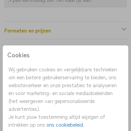
Formaten en prijzen
Productinformatie
Cookies
OMSCHRIJVING
Wij gebruiken cookies en vergelijkbare technieken
om een betere gebruikerservaring te bieden, ons
Lief geboortekaartje met wieg en jongen en
websiteverkeer en onze prestaties te analyseren
labrador puppie
en voor marketing- en sociale mediadoeleinden
(het weergeven van gepersonaliseerde
COLLECTIE
advertenties).
meisje
Je kunt jouw toestemming altijd wijzigen of
intrekken op ons
ons cookiebeleid
.
DEZE KAARTEN VIND JE MISSCHIEN OOK