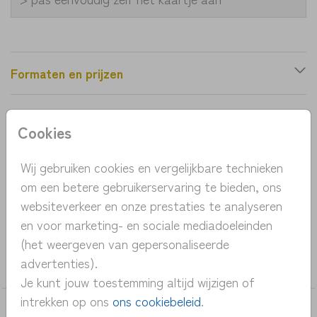
Formaten en prijzen
Productinformatie
Cookies
OMSCHRIJVING
Wij gebruiken cookies en vergelijkbare technieken
om een betere gebruikerservaring te bieden, ons
lief geboortekaartje zomer met zonnebloemen en
websiteverkeer en onze prestaties te analyseren
hertje
en voor marketing- en sociale mediadoeleinden
(het weergeven van gepersonaliseerde
COLLECTIE
advertenties).
meisje
Je kunt jouw toestemming altijd wijzigen of
intrekken op ons
ons cookiebeleid
.
DEZE KAARTEN VIND JE MISSCHIEN OOK