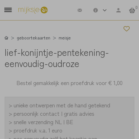
0
geboortekaarten
meisje
lief-konijntje-pentekening-
eenvoudig-oudroze
Bestel gemakkelijk een proefdruk voor
€ 1,00
> unieke ontwerpen met de hand getekend
> persoonlijk contact | gratis advies
> snelle verzending NL | BE
> proefdruk v.a. 1 euro
> pas eenvoudig zelf het kaartje aan