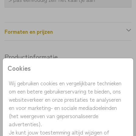
Formaten en prijzen
Productinformatie
Cookies
OMSCHRIJVING
Uniek geboortekaartje met konijntje. Het konijntje
Wij gebruiken cookies en vergelijkbare technieken
is met de hand getekend. Pas het kaartje
om een betere gebruikerservaring te bieden, ons
eenvoudig zelf aan en bestel een proefdruk voor 1
websiteverkeer en onze prestaties te analyseren
euro.
en voor marketing- en sociale mediadoeleinden
Toon meer
(het weergeven van gepersonaliseerde
advertenties).
COLLECTIE
Je kunt jouw toestemming altijd wijzigen of