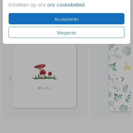
meisje
intrekken op ons
ons cookiebeleid
.
Accepteren
DEZE KAARTEN VIND JE MISSCHIEN OOK
LEUK
Weigeren