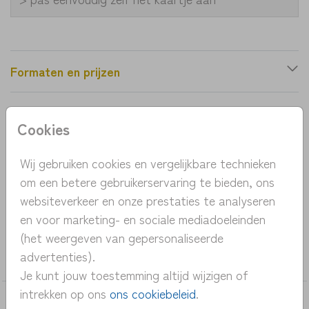
Formaten en prijzen
Productinformatie
Cookies
OMSCHRIJVING
Wij gebruiken cookies en vergelijkbare technieken
om een betere gebruikerservaring te bieden, ons
lief meisjes geboortekaartje met zeepaardje en
websiteverkeer en onze prestaties te analyseren
hartjes..
en voor marketing- en sociale mediadoeleinden
(het weergeven van gepersonaliseerde
COLLECTIE
advertenties).
meisje
Je kunt jouw toestemming altijd wijzigen of
intrekken op ons
ons cookiebeleid
.
DEZE KAARTEN VIND JE MISSCHIEN OOK