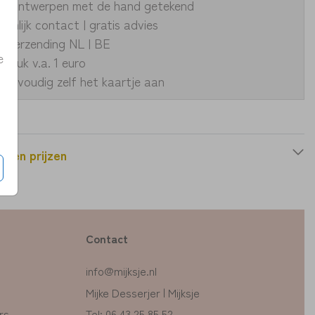
ke ontwerpen met de hand getekend
oonlijk contact | gratis advies
le verzending NL | BE
e
fdruk v.a. 1 euro
eenvoudig zelf het kaartje aan
n en prijzen
Contact
info@mijksje.nl
Mijke Desserjer | Mijksje
rs
Tel: 06 43 25 85 52