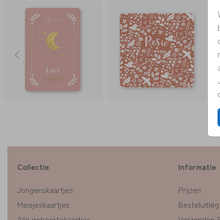
Collectie
Informatie
Jongenskaartjes
Prijzen
Meisjeskaartjes
Besteluitleg
Alle geboortekaartjes
Verzenden 