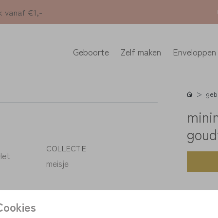
k vanaf €1,-
Geboorte
Zelf maken
Enveloppen
geb
mini
goud
COLLECTIE
Het
meisje
Cookies
K