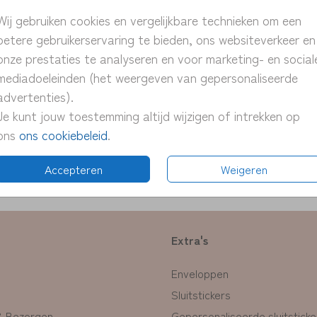
> unie
Wij gebruiken cookies en vergelijkbare technieken om een
> pers
betere gebruikerservaring te bieden, ons websiteverkeer en
> snel
onze prestaties te analyseren en voor marketing- en social
> proe
mediadoeleinden (het weergeven van gepersonaliseerde
> pas 
advertenties).
Je kunt jouw toestemming altijd wijzigen of intrekken op
ons
ons cookiebeleid
.
Formate
Accepteren
Weigeren
Extra's
Enveloppen
Sluitstickers
& Bezorgen
Gepersonaliseerde sluitsticke