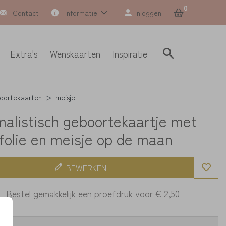
0
Contact
Informatie
Inloggen
Extra's
Wenskaarten
Inspiratie
oortekaarten
meisje
malistisch geboortekaartje met
folie en meisje op de maan
BEWERKEN
Bestel gemakkelijk een proefdruk voor
€ 2,50