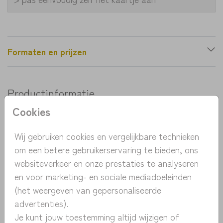
Formaten en prijzen
Productinformatie
Cookies
OMSCHRIJVING
lief geboortekaartje met hartjes-regenboog. De
Wij gebruiken cookies en vergelijkbare technieken
waterverf hartjes komen het mooist tot zijn recht
om een betere gebruikerservaring te bieden, ons
op structuurpapier. De pastelkleuren maken het
websiteverkeer en onze prestaties te analyseren
kaartje lief en zacht. Pas het kaartje eenvoudig
en voor marketing- en sociale mediadoeleinden
Toon meer
zelf aan en bestel een proefdruk voor maar 1 euro.
(het weergeven van gepersonaliseerde
advertenties).
COLLECTIE
Je kunt jouw toestemming altijd wijzigen of