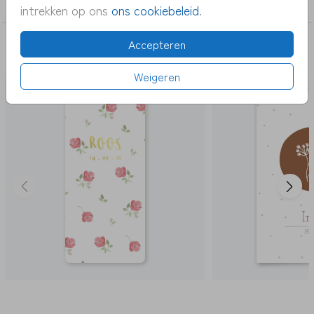
meisje
intrekken op ons
ons cookiebeleid
.
Accepteren
DEZE KAARTEN VIND JE MISSCHIEN OOK
LEUK
Weigeren