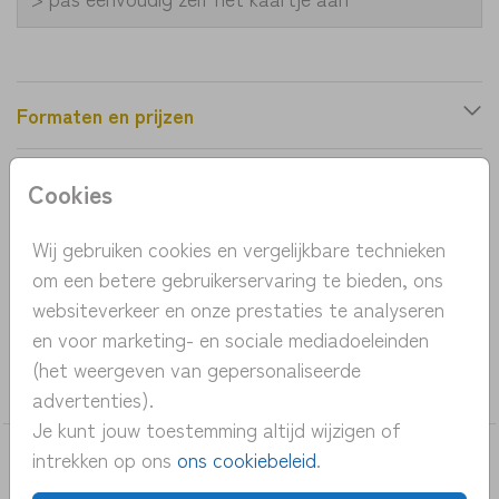
Formaten en prijzen
Cookies
Productinformatie
Wij gebruiken cookies en vergelijkbare technieken
OMSCHRIJVING
om een betere gebruikerservaring te bieden, ons
speels geboortekaartje met een berg vol bloemen
websiteverkeer en onze prestaties te analyseren
en voor marketing- en sociale mediadoeleinden
COLLECTIE
(het weergeven van gepersonaliseerde
meisje
advertenties).
Je kunt jouw toestemming altijd wijzigen of
intrekken op ons
ons cookiebeleid
.
DEZE KAARTEN VIND JE MISSCHIEN OOK
LEUK