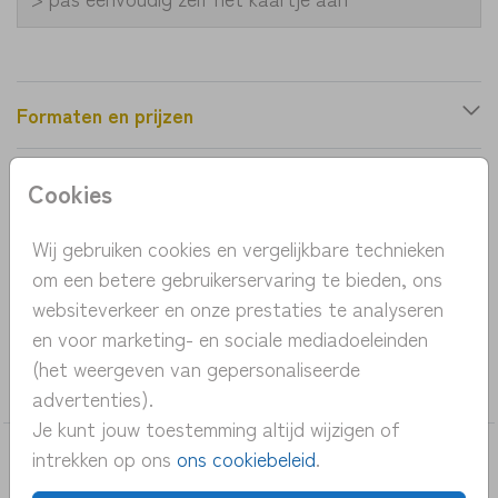
Formaten en prijzen
Cookies
Productinformatie
Wij gebruiken cookies en vergelijkbare technieken
OMSCHRIJVING
om een betere gebruikerservaring te bieden, ons
Stijlvol botanisch geboortekaartje met babyfoto
websiteverkeer en onze prestaties te analyseren
en voor marketing- en sociale mediadoeleinden
COLLECTIE
(het weergeven van gepersonaliseerde
meisje
advertenties).
Je kunt jouw toestemming altijd wijzigen of
intrekken op ons
ons cookiebeleid
.
DEZE KAARTEN VIND JE MISSCHIEN OOK
LEUK