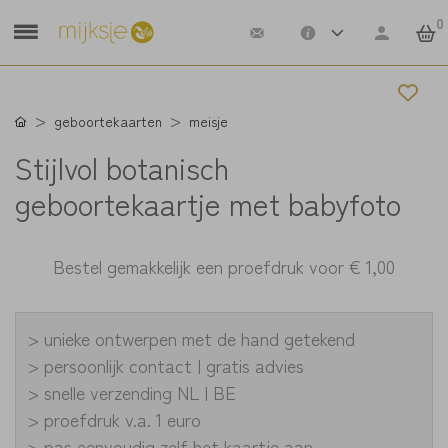
0
geboortekaarten
meisje
Stijlvol botanisch
geboortekaartje met babyfoto
Bestel gemakkelijk een proefdruk voor
€ 1,00
> unieke ontwerpen met de hand getekend
> persoonlijk contact | gratis advies
> snelle verzending NL | BE
> proefdruk v.a. 1 euro
> pas eenvoudig zelf het kaartje aan