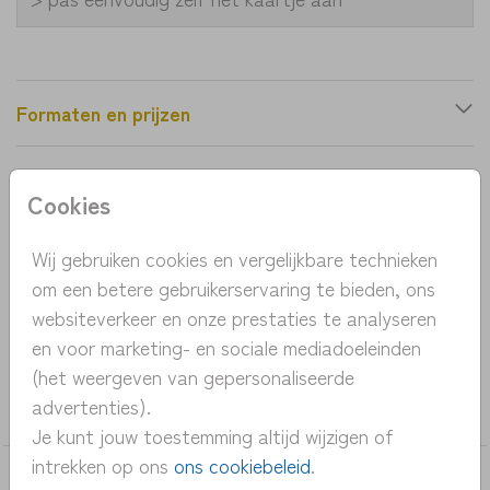
Formaten en prijzen
Productinformatie
Cookies
OMSCHRIJVING
Wij gebruiken cookies en vergelijkbare technieken
om een betere gebruikerservaring te bieden, ons
uniek geboortekaartje met botanisch patroon
websiteverkeer en onze prestaties te analyseren
vogels
en voor marketing- en sociale mediadoeleinden
(het weergeven van gepersonaliseerde
COLLECTIE
advertenties).
meisje
Je kunt jouw toestemming altijd wijzigen of
intrekken op ons
ons cookiebeleid
.
DEZE KAARTEN VIND JE MISSCHIEN OOK