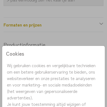
Formaten en prijzen
Productinformatie
Cookies
OMSCHRIJVING
Een lief geboortekaartje met een slaapkamertje.
Wij gebruiken cookies en vergelijkbare technieken
Op de slaapkamer zie je de wieg met een tapijt,
om een betere gebruikerservaring te bieden, ons
een schapje met leuke spulletjes en de maan. Pas
websiteverkeer en onze prestaties te analyseren
het kaartje eenvoudig zelf aan in de designtoop en
en voor marketing- en sociale mediadoeleinden
Toon meer
bestel een proefdruk vanaf 1 euro.
(het weergeven van gepersonaliseerde
advertenties).
COLLECTIE
Je kunt jouw toestemming altijd wijzigen of