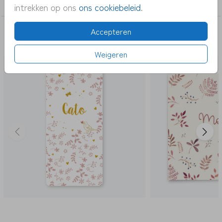
meisje
intrekken op ons
ons cookiebeleid
.
Accepteren
DEZE KAARTEN VIND JE MISSCHIEN OOK
LEUK
Weigeren