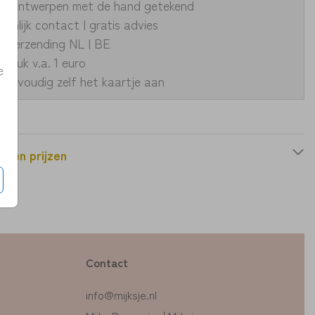
ke ontwerpen met de hand getekend
oonlijk contact | gratis advies
le verzending NL | BE
fdruk v.a. 1 euro
e
eenvoudig zelf het kaartje aan
n en prijzen
Contact
info@mijksje.nl