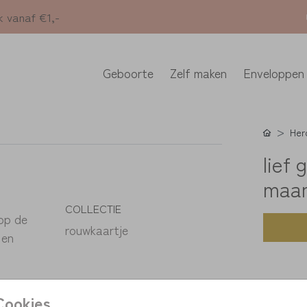
k vanaf €1,-
Geboorte
Zelf maken
Enveloppen
Her
lief
maan
COLLECTIE
 op de
rouwkaartje
 en
Cookies