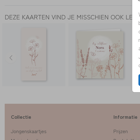
DEZE KAARTEN VIND JE MISSCHIEN OOK LEU
Collectie
Informatie
Jongenskaartjes
Prijzen