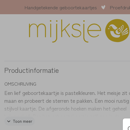
Handgetekende geboortekaartjes
Proefdru
Productinformatie
OMSCHRIJVING
Een lief geboortekaartje is pastelkleuren. Het meisje zit
maan en probeert de sterren te pakken. Een mooi rustig
stijlvol kaartje. De afgeronde hoeken maken het geheel
helemaal af. Pas het geboortekaartje zelf aan in de
Toon meer
designtool en bestel een proefdruk vanaf 1 euro.