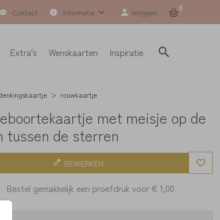
0
Contact
Informatie
Inloggen
Extra's
Wenskaarten
Inspiratie
denkingskaartje
rouwkaartje
 geboortekaartje met meisje op de
 tussen de sterren
BEWERKEN
Bestel gemakkelijk een proefdruk voor
€ 1,00