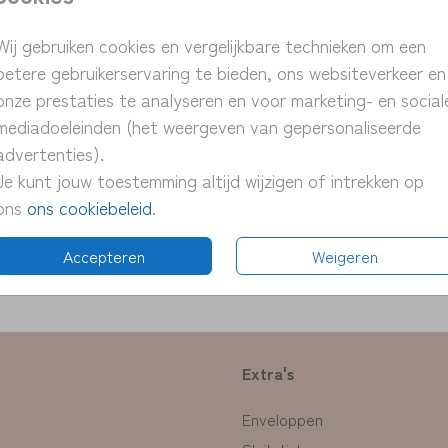
> unie
> pers
Wij gebruiken cookies en vergelijkbare technieken om een
K
> snel
betere gebruikerservaring te bieden, ons websiteverkeer en
> proe
onze prestaties te analyseren en voor marketing- en social
> pas 
mediadoeleinden (het weergeven van gepersonaliseerde
advertenties).
Je kunt jouw toestemming altijd wijzigen of intrekken op
ons
ons cookiebeleid
.
Formate
Accepteren
Weigeren
Extra's
Enveloppen