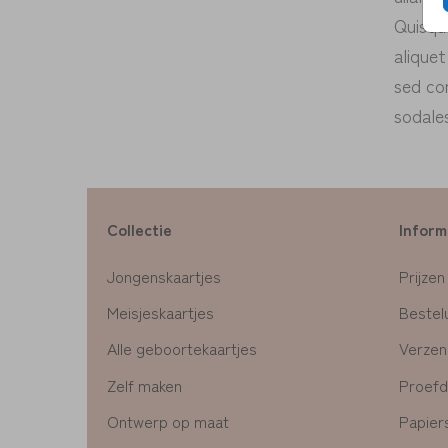
Quisqu
alique
sed co
sodales
Collectie
Inform
Jongenskaartjes
Prijzen
Meisjeskaartjes
Bestelu
Alle geboortekaartjes
Verzen
Zelf maken
Proefd
Ontwerp op maat
Papier