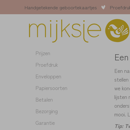
Handgetekende geboortekaartjes
Proefdru
Prijzen
Een
Proefdruk
Een naa
Enveloppen
stelle
Papiersoorten
we kond
lijsten
Betalen
onders
Bezorging
mooi. L
Garantie
Tip: T