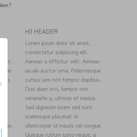
kken?
H3 HEADER
,
Lorem ipsum dolor sit amet,
consectetur adipiscing elit.
enean
Aenean a efficitur velit. Aenean
esque
iaculis auctor urna. Pellentesque
ibus.
cursus sem non tempor dapibus.
e
Duis diam orci, tempor non
ssa.
venenatis a, ultrices et massa.
nc
Sed dignissim lorem sed nunc
scelerisque placerat. In
ongue.
ullamcorper id mauris vel congue.
, a
Quisque rutrum justo neque, a