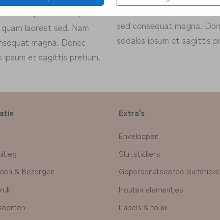
aliquet quam laoreet sed.
e rutrum justo neque, a
sed consequat magna. Do
t quam laoreet sed. Nam
sodales ipsum et sagittis p
nsequat magna. Donec
 ipsum et sagittis pretium.
atie
Extra's
Enveloppen
itleg
Sluitstickers
den & Bezorgen
Gepersonaliseerde sluitsticke
ruk
Houten elementjes
soorten
Labels & touw