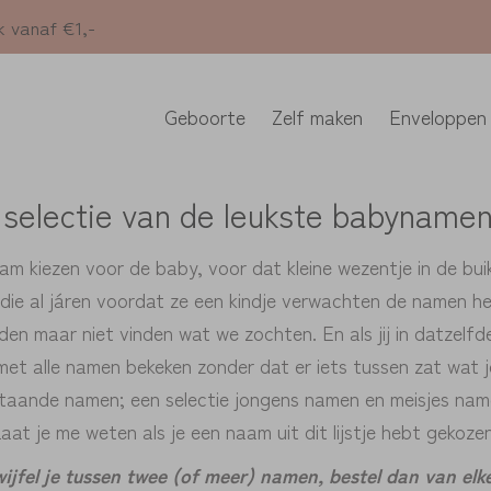
k vanaf €1,-
Geboorte
Zelf maken
Enveloppen
 selectie van de leukste babyname
m kiezen voor de baby, voor dat kleine wezentje in de buik
n die al járen voordat ze een kindje verwachten de namen 
en maar niet vinden wat we zochten. En als jij in datzelfde 
 met alle namen bekeken zonder dat er iets tussen zat wat je
taande namen; een selectie jongens namen en meisjes namen
aat je me weten als je een naam uit dit lijstje hebt gekozen
wijfel je tussen twee (of meer) namen, bestel dan van elk