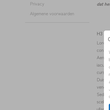
Privacy
dat he
Algemene voorwaarden
H3 H
Lorem 
consect
Aenean 
iaculis
cursus
Duis d
venenat
Sed di
sceleri
ullamco