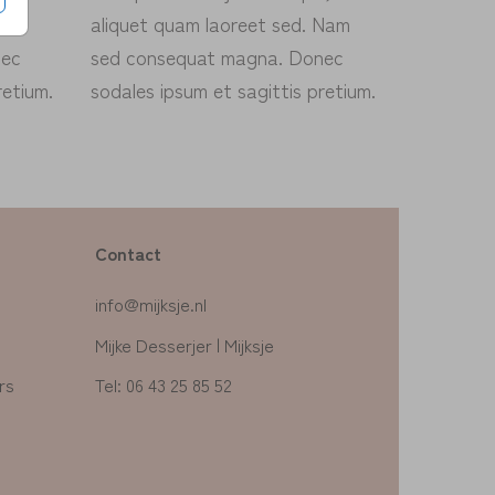
 Nam
aliquet quam laoreet sed. Nam
nec
sed consequat magna. Donec
retium.
sodales ipsum et sagittis pretium.
Contact
info@mijksje.nl
Mijke Desserjer | Mijksje
rs
Tel: 06 43 25 85 52