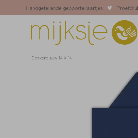
Handgetekende geboortekaartjes
Proefdru
Donkerblauw 14 X 14