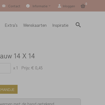
0
Contact
Informatie
Inloggen
Extra's
Wenskaarten
Inspiratie
auw 14 X 14
x 1
Prijs:
€ 0,45
LMANDJE
twerpen met de hand getekend