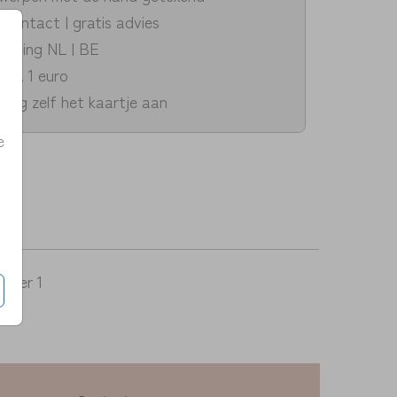
k contact | gratis advies
zending NL | BE
v.a. 1 euro
dig zelf het kaartje aan
e
5
per 1