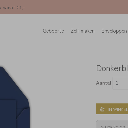
k vanaf €1,-
Geboorte
Zelf maken
Enveloppen
Donkerbl
Aantal
IN WINKE
> unieke on