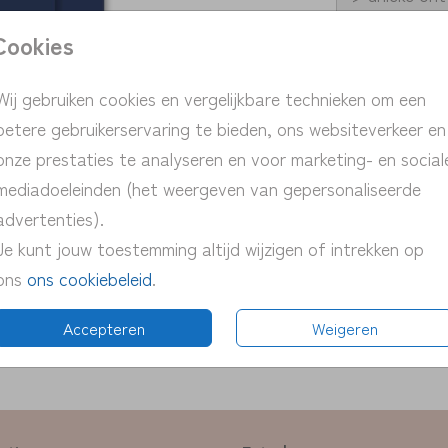
> persoonlij
Cookies
> snelle ver
> proefdruk 
Wij gebruiken cookies en vergelijkbare technieken om een
> pas eenvou
betere gebruikerservaring te bieden, ons websiteverkeer en
onze prestaties te analyseren en voor marketing- en social
mediadoeleinden (het weergeven van gepersonaliseerde
advertenties).
Je kunt jouw toestemming altijd wijzigen of intrekken op
ons
ons cookiebeleid
.
Prijs:
€ 0,4
Accepteren
Weigeren