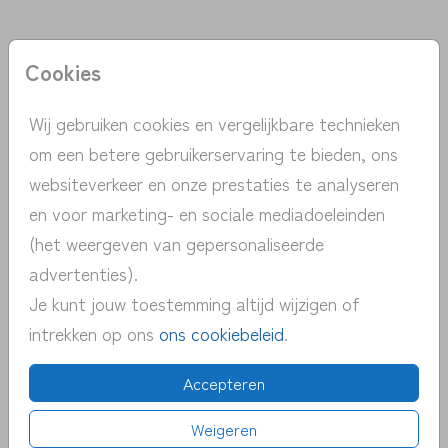
Donkerblauw 12,5 X 14
Cookies
Aantal
x 1
Prijs:
€ 0,45
Wij gebruiken cookies en vergelijkbare technieken
om een betere gebruikerservaring te bieden, ons
websiteverkeer en onze prestaties te analyseren
en voor marketing- en sociale mediadoeleinden
> unieke ontwerpen met de hand
(het weergeven van gepersonaliseerde
getekend
advertenties).
> persoonlijk contact | gratis advies
Je kunt jouw toestemming altijd wijzigen of
> snelle verzending NL | BE
intrekken op ons
ons cookiebeleid
.
> proefdruk v.a. 1 euro
> pas eenvoudig zelf het kaartje aan
Accepteren
Weigeren