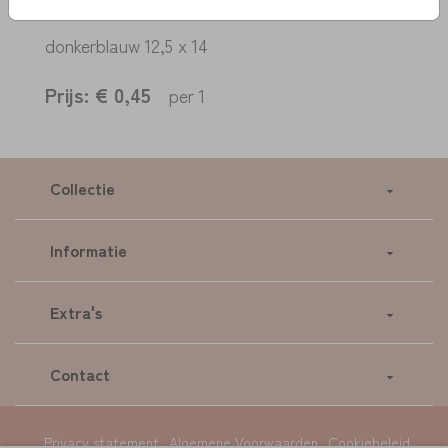
OMSCHRIJVING
donkerblauw 12,5 x 14
Prijs:
€ 0,45
per 1
Collectie
Informatie
Extra's
Contact
Privacy statement
Algemene Voorwaarden
Cookiebeleid