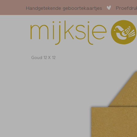
Handgetekende geboortekaartjes
Proefdru
Goud 12 X 12