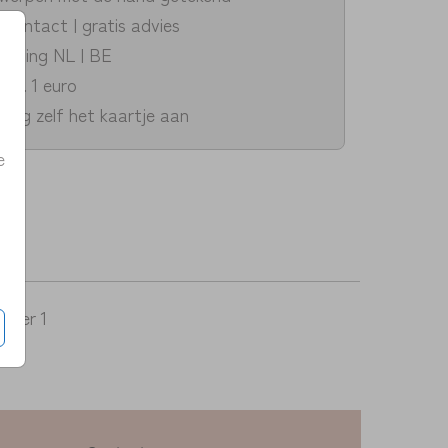
k contact | gratis advies
zending NL | BE
v.a. 1 euro
dig zelf het kaartje aan
e
per 1