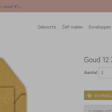
k vanaf €1,-
Geboorte
Zelf maken
Enveloppen
Goud 12 
Aantal
IN WINKE
> unieke on