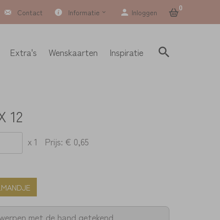
0
Contact
Informatie
Inloggen
Extra's
Wenskaarten
Inspiratie
X 12
x 1
Prijs:
€ 0,65
LMANDJE
twerpen met de hand getekend