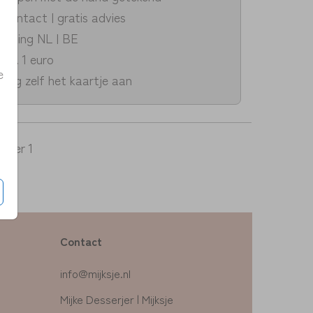
k contact | gratis advies
zending NL | BE
v.a. 1 euro
e
dig zelf het kaartje aan
per 1
Contact
info@mijksje.nl
Mijke Desserjer | Mijksje