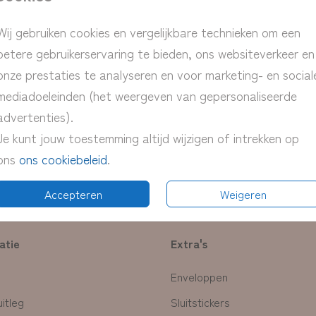
> persoonlij
Wij gebruiken cookies en vergelijkbare technieken om een
> snelle ver
betere gebruikerservaring te bieden, ons websiteverkeer en
> proefdruk 
onze prestaties te analyseren en voor marketing- en social
> pas eenvou
mediadoeleinden (het weergeven van gepersonaliseerde
advertenties).
Je kunt jouw toestemming altijd wijzigen of intrekken op
Prijs:
€ 0,50
ons
ons cookiebeleid
.
Accepteren
Weigeren
atie
Extra's
Enveloppen
itleg
Sluitstickers