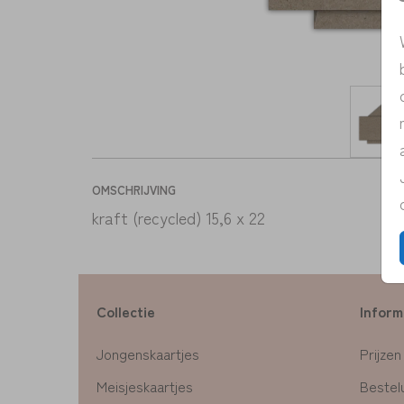
OMSCHRIJVING
kraft (recycled) 15,6 x 22
Collectie
Inform
Jongenskaartjes
Prijzen
Meisjeskaartjes
Bestelu