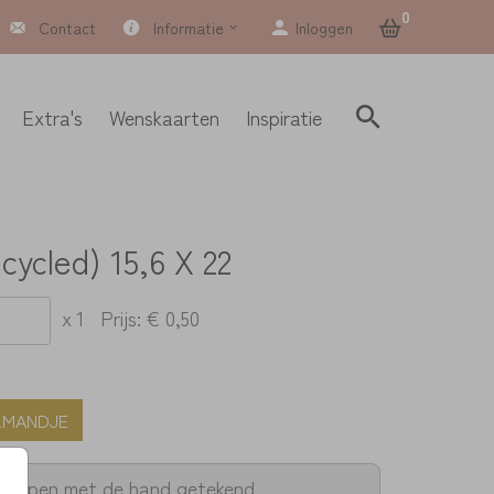
0
Contact
Informatie
Inloggen
Extra's
Wenskaarten
Inspiratie
cycled) 15,6 X 22
x 1
Prijs:
€ 0,50
LMANDJE
twerpen met de hand getekend