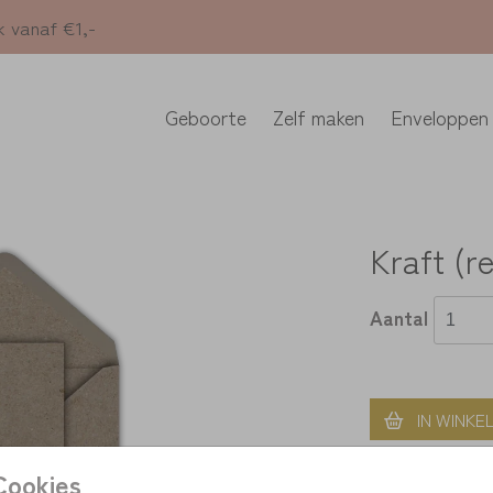
k vanaf €1,-
Geboorte
Zelf maken
Enveloppen
Kraft (re
Aantal
IN WINKE
Cookies
> unieke on