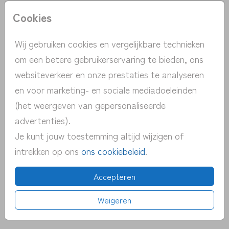
Aantal
x 1
Prijs:
€ 0,45
Cookies
Wij gebruiken cookies en vergelijkbare technieken
om een betere gebruikerservaring te bieden, ons
websiteverkeer en onze prestaties te analyseren
> unieke ontwerpen met de hand
en voor marketing- en sociale mediadoeleinden
getekend
(het weergeven van gepersonaliseerde
> persoonlijk contact | gratis advies
advertenties).
> snelle verzending NL | BE
Je kunt jouw toestemming altijd wijzigen of
> proefdruk v.a. 1 euro
intrekken op ons
ons cookiebeleid
.
> pas eenvoudig zelf het kaartje aan
Accepteren
OMSCHRIJVING
Weigeren
lavendel 12 x 18