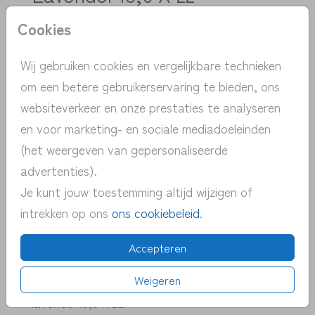
Cookies
Aantal
x 1
Prijs:
€ 0,50
Wij gebruiken cookies en vergelijkbare technieken
om een betere gebruikerservaring te bieden, ons
websiteverkeer en onze prestaties te analyseren
> unieke ontwerpen met de hand
en voor marketing- en sociale mediadoeleinden
getekend
(het weergeven van gepersonaliseerde
> persoonlijk contact | gratis advies
advertenties).
> snelle verzending NL | BE
Je kunt jouw toestemming altijd wijzigen of
> proefdruk v.a. 1 euro
intrekken op ons
ons cookiebeleid
.
> pas eenvoudig zelf het kaartje aan
Accepteren
Weigeren
OMSCHRIJVING
lavendel 15,6 x 22