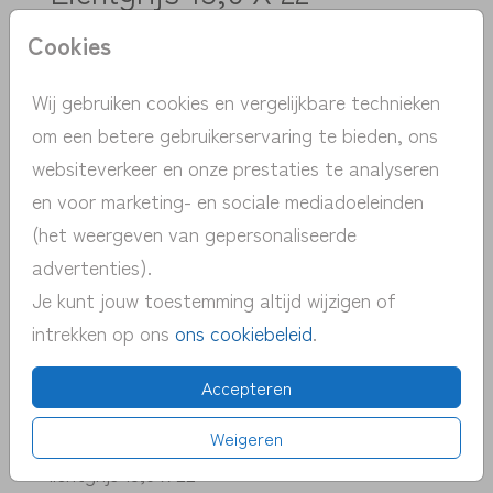
Cookies
Aantal
x 1
Prijs:
€ 0,50
Wij gebruiken cookies en vergelijkbare technieken
om een betere gebruikerservaring te bieden, ons
websiteverkeer en onze prestaties te analyseren
> unieke ontwerpen met de hand
en voor marketing- en sociale mediadoeleinden
getekend
(het weergeven van gepersonaliseerde
> persoonlijk contact | gratis advies
advertenties).
> snelle verzending NL | BE
Je kunt jouw toestemming altijd wijzigen of
> proefdruk v.a. 1 euro
intrekken op ons
ons cookiebeleid
.
> pas eenvoudig zelf het kaartje aan
Accepteren
Weigeren
OMSCHRIJVING
lichtgrijs 15,6 x 22