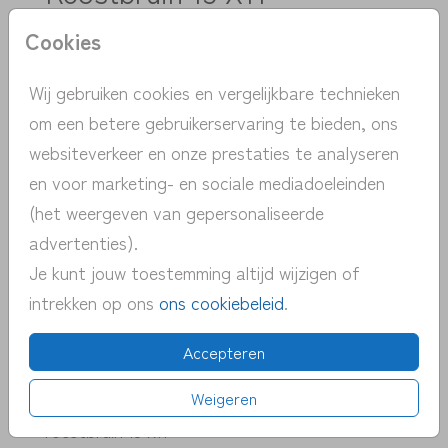
Cookies
Aantal
x 1
Prijs:
€ 0,45
Wij gebruiken cookies en vergelijkbare technieken
om een betere gebruikerservaring te bieden, ons
websiteverkeer en onze prestaties te analyseren
> unieke ontwerpen met de hand
en voor marketing- en sociale mediadoeleinden
getekend
(het weergeven van gepersonaliseerde
> persoonlijk contact | gratis advies
advertenties).
> snelle verzending NL | BE
Je kunt jouw toestemming altijd wijzigen of
> proefdruk v.a. 1 euro
intrekken op ons
ons cookiebeleid
.
> pas eenvoudig zelf het kaartje aan
Accepteren
Weigeren
OMSCHRIJVING
roestbruin 15 x11