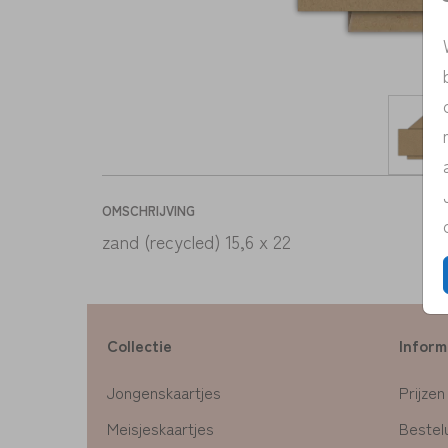
OMSCHRIJVING
zand (recycled) 15,6 x 22
Collectie
Inform
Jongenskaartjes
Prijzen
Meisjeskaartjes
Bestelu