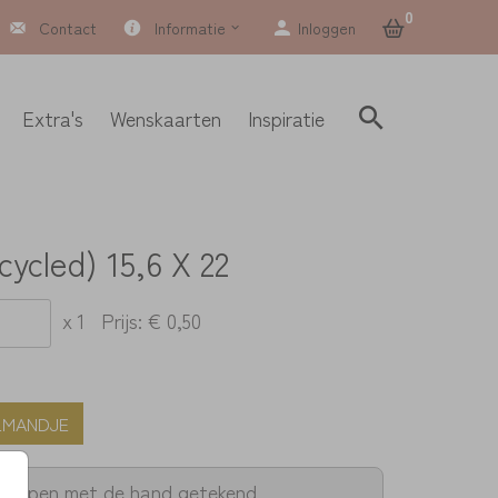
0
Contact
Informatie
Inloggen
Extra's
Wenskaarten
Inspiratie
cycled) 15,6 X 22
x 1
Prijs:
€ 0,50
LMANDJE
twerpen met de hand getekend