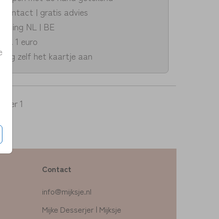
k contact | gratis advies
zending NL | BE
v.a. 1 euro
e
dig zelf het kaartje aan
per 1
Contact
info@mijksje.nl
Mijke Desserjer | Mijksje