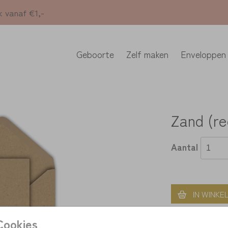
k vanaf €1,-
Geboorte
Zelf maken
Enveloppen
Zand (re
Aantal
IN WINKE
Cookies
> unieke on