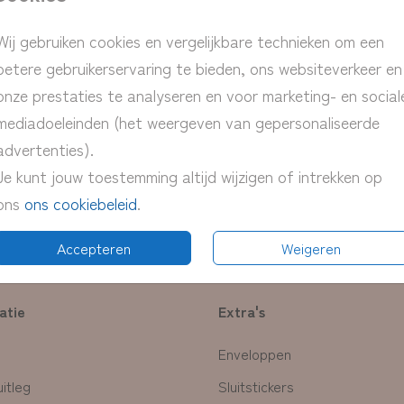
> persoonlij
Wij gebruiken cookies en vergelijkbare technieken om een
> snelle ver
betere gebruikerservaring te bieden, ons websiteverkeer en
> proefdruk 
onze prestaties te analyseren en voor marketing- en social
> pas eenvou
mediadoeleinden (het weergeven van gepersonaliseerde
advertenties).
Je kunt jouw toestemming altijd wijzigen of intrekken op
Prijs:
€ 0,50
ons
ons cookiebeleid
.
Accepteren
Weigeren
atie
Extra's
Enveloppen
itleg
Sluitstickers