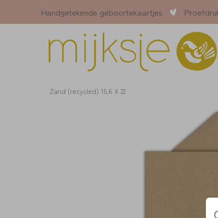
Handgetekende geboortekaartjes
Proefdru
Zand (recycled) 15,6 X 22