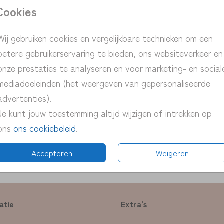
Cookies
> persoonlij
> snelle ver
Wij gebruiken cookies en vergelijkbare technieken om een
> proefdruk 
betere gebruikerservaring te bieden, ons websiteverkeer en
> pas eenvou
onze prestaties te analyseren en voor marketing- en social
mediadoeleinden (het weergeven van gepersonaliseerde
advertenties).
Je kunt jouw toestemming altijd wijzigen of intrekken op
ons
ons cookiebeleid
.
Prijs:
€ 0,4
Accepteren
Weigeren
atie
Extra's