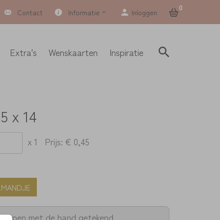
0
Contact
Informatie
Inloggen
Extra's
Wenskaarten
Inspiratie
,5 x 14
x 1
Prijs:
€ 0,45
LMANDJE
twerpen met de hand getekend