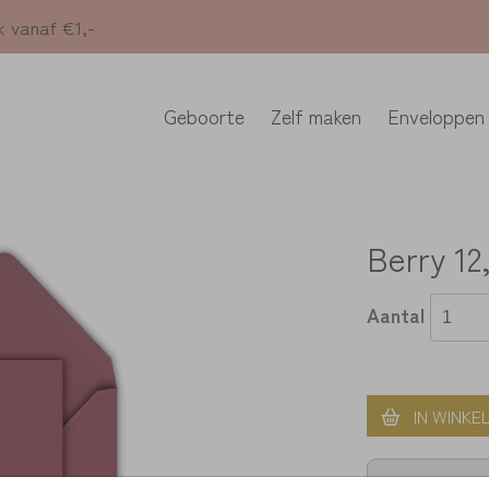
k vanaf €1,-
Geboorte
Zelf maken
Enveloppen
Berry 12
Aantal
IN WINKE
> unieke on