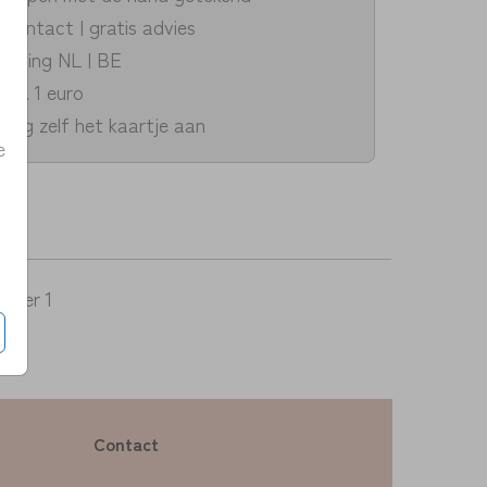
k contact | gratis advies
zending NL | BE
v.a. 1 euro
dig zelf het kaartje aan
e
5
per 1
Contact