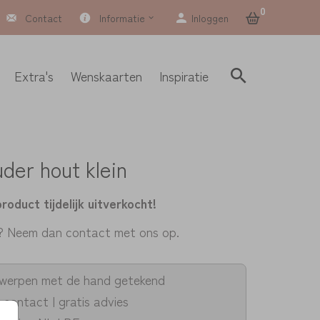
0
Contact
Informatie
Inloggen
Extra's
Wenskaarten
Inspiratie
der hout klein
product tijdelijk uitverkocht!
? Neem dan contact met ons op.
twerpen met de hand getekend
k contact | gratis advies