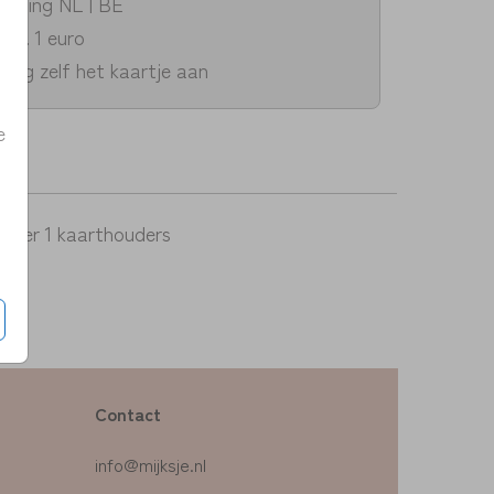
zending NL | BE
v.a. 1 euro
dig zelf het kaartje aan
e
per 1 kaarthouders
Contact
info@mijksje.nl