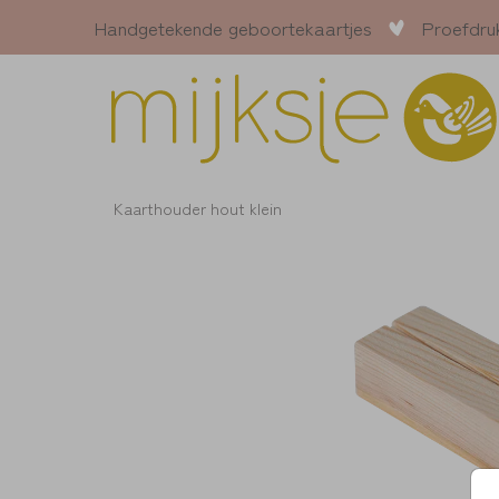
Handgetekende geboortekaartjes
Proefdru
Kaarthouder hout klein