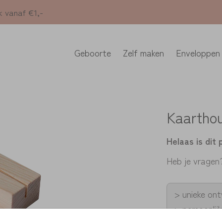
k vanaf €1,-
Geboorte
Zelf maken
Enveloppen
Kaarthou
Helaas is dit 
Heb je vragen
> unieke on
> persoonlij