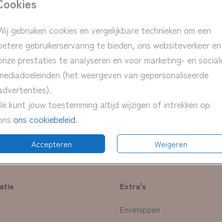
Cookies
> snelle ver
> proefdruk 
Wij gebruiken cookies en vergelijkbare technieken om een
> pas eenvou
betere gebruikerservaring te bieden, ons websiteverkeer en
onze prestaties te analyseren en voor marketing- en social
mediadoeleinden (het weergeven van gepersonaliseerde
advertenties).
Prijs:
€ 5,95
Je kunt jouw toestemming altijd wijzigen of intrekken op
ons
ons cookiebeleid
.
 persoonlijke kaart in een mooie houten
lxbxh)
Accepteren
Weigeren
atie
Extra's
Enveloppen