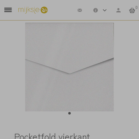
0
Pocketfold vierkant