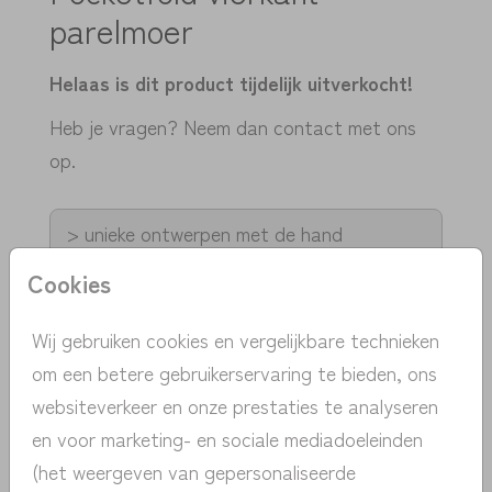
parelmoer
Helaas is dit product tijdelijk uitverkocht!
Heb je vragen? Neem dan contact met ons
op.
> unieke ontwerpen met de hand
getekend
Cookies
> persoonlijk contact | gratis advies
> snelle verzending NL | BE
Wij gebruiken cookies en vergelijkbare technieken
> proefdruk v.a. 1 euro
om een betere gebruikerservaring te bieden, ons
> pas eenvoudig zelf het kaartje aan
websiteverkeer en onze prestaties te analyseren
en voor marketing- en sociale mediadoeleinden
(het weergeven van gepersonaliseerde