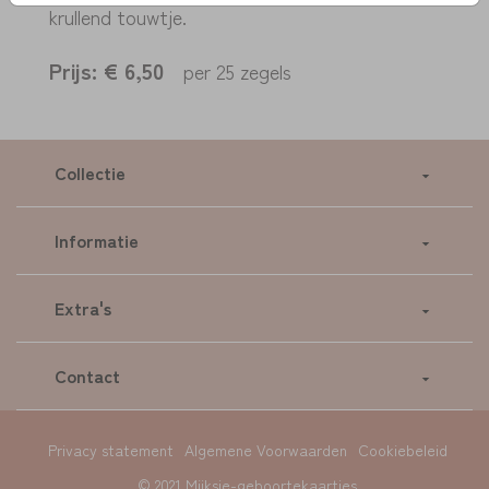
krullend touwtje.
Prijs:
€ 6,50
per 25 zegels
Collectie
Informatie
Extra's
Contact
Privacy statement
Algemene Voorwaarden
Cookiebeleid
© 2021 Mijksje-geboortekaartjes