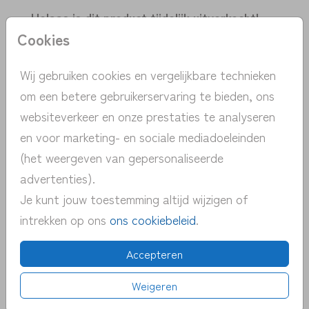
Helaas is dit product tijdelijk uitverkocht!
Cookies
Heb je vragen? Neem dan contact met ons
op.
Wij gebruiken cookies en vergelijkbare technieken
om een betere gebruikerservaring te bieden, ons
> unieke ontwerpen met de hand
websiteverkeer en onze prestaties te analyseren
getekend
en voor marketing- en sociale mediadoeleinden
> persoonlijk contact | gratis advies
(het weergeven van gepersonaliseerde
> snelle verzending NL | BE
advertenties).
> proefdruk v.a. 1 euro
Je kunt jouw toestemming altijd wijzigen of
> pas eenvoudig zelf het kaartje aan
intrekken op ons
ons cookiebeleid
.
Accepteren
OMSCHRIJVING
Weigeren
Sluitzegel met vrolijk getekend roze hart en