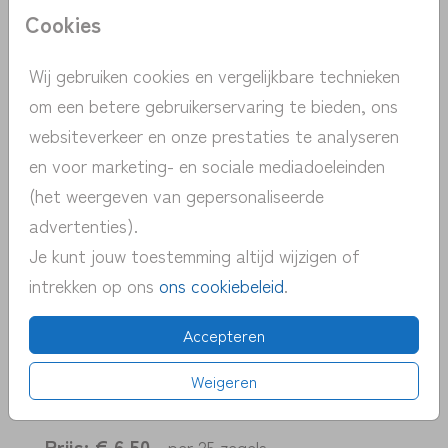
Cookies
Heb je vragen? Neem dan contact met ons
op.
Wij gebruiken cookies en vergelijkbare technieken
om een betere gebruikerservaring te bieden, ons
> unieke ontwerpen met de hand
websiteverkeer en onze prestaties te analyseren
getekend
en voor marketing- en sociale mediadoeleinden
> persoonlijk contact | gratis advies
(het weergeven van gepersonaliseerde
> snelle verzending NL | BE
advertenties).
> proefdruk v.a. 1 euro
Je kunt jouw toestemming altijd wijzigen of
> pas eenvoudig zelf het kaartje aan
intrekken op ons
ons cookiebeleid
.
Accepteren
OMSCHRIJVING
Weigeren
Sluitzegels love
Prijs:
€ 6,50
per 25 zegels