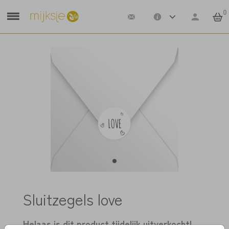
0
Sluitzegels love
Helaas is dit product tijdelijk uitverkocht!