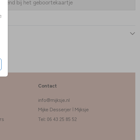
assend bij het geboortekaartje
e
Contact
info@mijksje.nl
Mijke Desserjer | Mijksje
rs
Tel: 06 43 25 85 52