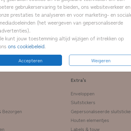
> Bijp
betere gebruikerservaring te bieden, ons websiteverkeer en
onze prestaties te analyseren en voor marketing- en social
mediadoeleinden (het weergeven van gepersonaliseerde
advertenties).
Prijzen
Je kunt jouw toestemming altijd wijzigen of intrekken op
ons
ons cookiebeleid
.
Accepteren
Weigeren
Extra's
Enveloppen
Sluitstickers
& Bezorgen
Gepersonaliseerde sluitsticke
Houten elementjes
en
Labels & touw