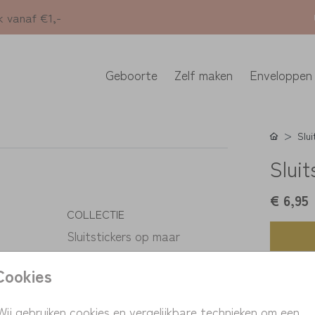
k vanaf €1,-
Geboorte
Zelf maken
Enveloppen
Slui
Sluit
€ 6,95
COLLECTIE
Sluitstickers op maar
Cookies
K
> Pas 
> Fini
Wij gebruiken cookies en vergelijkbare technieken om een