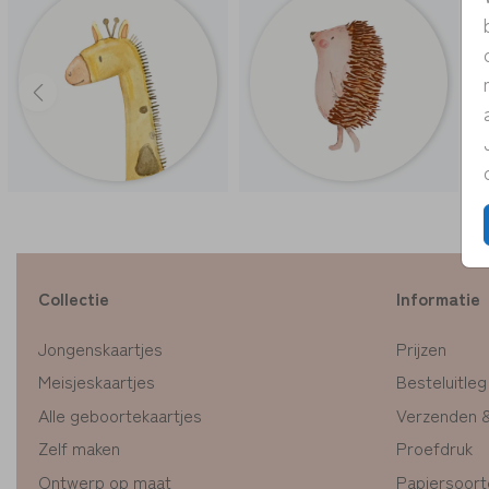
Collectie
Informatie
Jongenskaartjes
Prijzen
Meisjeskaartjes
Besteluitleg
Alle geboortekaartjes
Verzenden 
Zelf maken
Proefdruk
Ontwerp op maat
Papiersoort