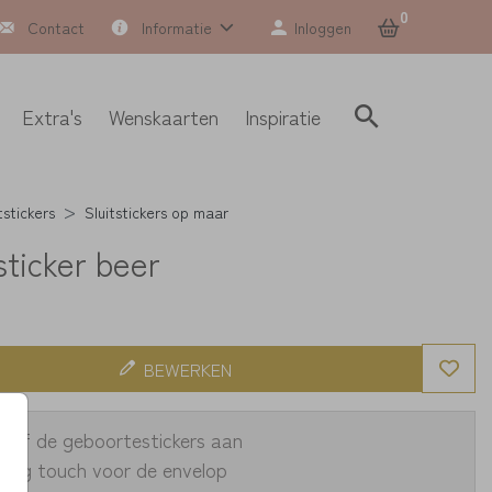
0
Contact
Informatie
Inloggen
Extra's
Wenskaarten
Inspiratie
tstickers
Sluitstickers op maar
sticker beer
BEWERKEN
zelf de geboortestickers aan
shing touch voor de envelop