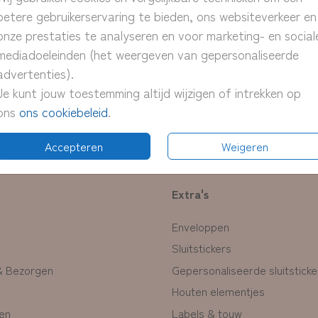
> Bijp
betere gebruikerservaring te bieden, ons websiteverkeer en
onze prestaties te analyseren en voor marketing- en social
mediadoeleinden (het weergeven van gepersonaliseerde
advertenties).
Prijzen
Je kunt jouw toestemming altijd wijzigen of intrekken op
ons
ons cookiebeleid
.
Accepteren
Weigeren
Extra's
Enveloppen
Sluitstickers
& Bezorgen
Gepersonaliseerde sluitsticke
Houten elementjes
en
Labels & touw