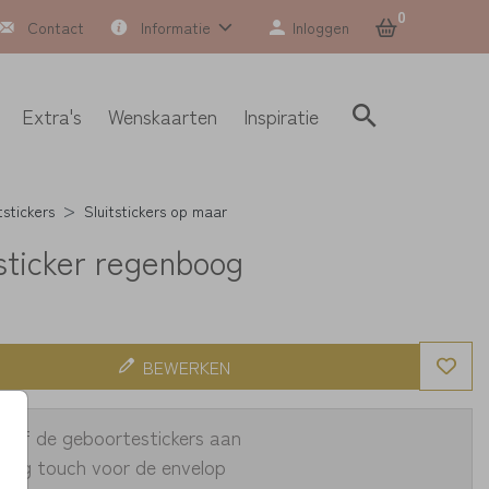
0
Contact
Informatie
Inloggen
Extra's
Wenskaarten
Inspiratie
tstickers
Sluitstickers op maar
tsticker regenboog
BEWERKEN
zelf de geboortestickers aan
shing touch voor de envelop