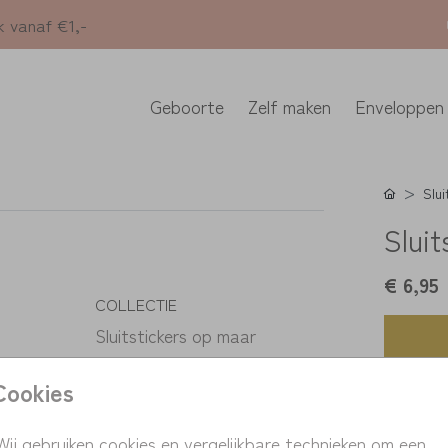
k vanaf €1,-
Geboorte
Zelf maken
Enveloppen
Slui
Slui
€ 6,95
COLLECTIE
Sluitstickers op maar
Cookies
K
> Pas 
> Fini
Wij gebruiken cookies en vergelijkbare technieken om een