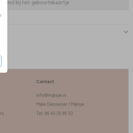
assend bij het geboortekaartje
e
Contact
info@mijksje.nl
Mijke Desserjer | Mijksje
rs
Tel: 06 43 25 85 52