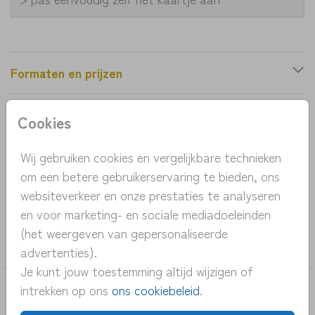
Formaten en prijzen
Cookies
Productinformatie
Wij gebruiken cookies en vergelijkbare technieken
OMSCHRIJVING
om een betere gebruikerservaring te bieden, ons
botanisch geboortekaartje bloemen rond
websiteverkeer en onze prestaties te analyseren
en voor marketing- en sociale mediadoeleinden
COLLECTIE
(het weergeven van gepersonaliseerde
Bijzondere-vormen
advertenties).
Je kunt jouw toestemming altijd wijzigen of
intrekken op ons
ons cookiebeleid
.
DEZE KAARTEN VIND JE MISSCHIEN OOK
LEUK