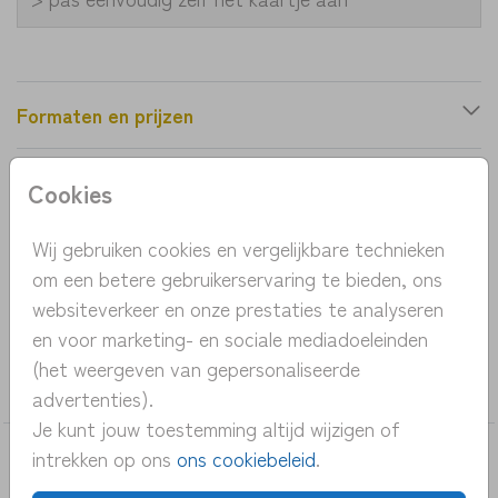
Formaten en prijzen
Cookies
Productinformatie
Wij gebruiken cookies en vergelijkbare technieken
OMSCHRIJVING
om een betere gebruikerservaring te bieden, ons
rond geboortekaartje met olifant
websiteverkeer en onze prestaties te analyseren
en voor marketing- en sociale mediadoeleinden
COLLECTIE
(het weergeven van gepersonaliseerde
Bijzondere-vormen
advertenties).
Je kunt jouw toestemming altijd wijzigen of
intrekken op ons
ons cookiebeleid
.
DEZE KAARTEN VIND JE MISSCHIEN OOK
LEUK