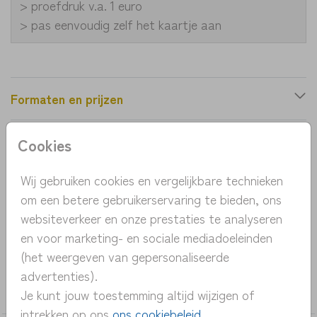
> proefdruk v.a. 1 euro
> pas eenvoudig zelf het kaartje aan
Formaten en prijzen
Cookies
Productinformatie
Wij gebruiken cookies en vergelijkbare technieken
OMSCHRIJVING
om een betere gebruikerservaring te bieden, ons
rond geboortekaartje herfst met hertje,
websiteverkeer en onze prestaties te analyseren
paddenstoel en bladeren
en voor marketing- en sociale mediadoeleinden
(het weergeven van gepersonaliseerde
COLLECTIE
advertenties).
Bijzondere-vormen
Je kunt jouw toestemming altijd wijzigen of
intrekken op ons
ons cookiebeleid
.