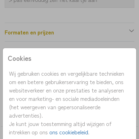
Formaten en prijzen
Productinformatie
Cookies
OMSCHRIJVING
Wij gebruiken cookies en vergelijkbare technieken
om een betere gebruikerservaring te bieden, ons
rond geboortekaartje jongen met muis en een
websiteverkeer en onze prestaties te analyseren
bootje op het water.
en voor marketing- en sociale mediadoeleinden
(het weergeven van gepersonaliseerde
COLLECTIE
advertenties).
Bijzondere-vormen
Je kunt jouw toestemming altijd wijzigen of
intrekken op ons
ons cookiebeleid
.
DEZE KAARTEN VIND JE MISSCHIEN OOK