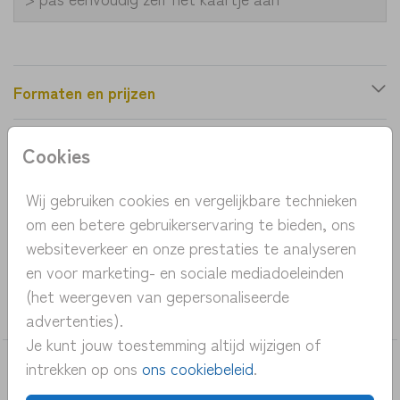
Formaten en prijzen
Cookies
Productinformatie
Wij gebruiken cookies en vergelijkbare technieken
OMSCHRIJVING
om een betere gebruikerservaring te bieden, ons
stoer geboortekaartje met bergen en een bootje
websiteverkeer en onze prestaties te analyseren
en voor marketing- en sociale mediadoeleinden
COLLECTIE
(het weergeven van gepersonaliseerde
Bijzondere-vormen
advertenties).
Je kunt jouw toestemming altijd wijzigen of
intrekken op ons
ons cookiebeleid
.
DEZE KAARTEN VIND JE MISSCHIEN OOK
LEUK