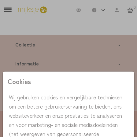
0
Collectie
Informatie
Cookies
Extra's
Wij gebruiken cookies en vergelijkbare technieken
Contact
om een betere gebruikerservaring te bieden, ons
websiteverkeer en onze prestaties te analyseren
Privacy statement
Algemene Voorwaarden
Cookiebeleid
en voor marketing- en sociale mediadoeleinden
© 2021 Mijksje-geboortekaartjes
(het weergeven van gepersonaliseerde