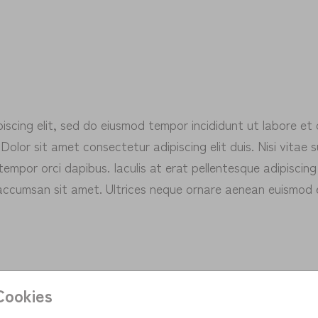
scing elit, sed do eiusmod tempor incididunt ut labore et 
Dolor sit amet consectetur adipiscing elit duis. Nisi vitae s
tempor orci dapibus. Iaculis at erat pellentesque adipiscing
ui accumsan sit amet. Ultrices neque ornare aenean euismod 
Cookies