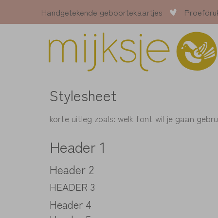
Handgetekende geboortekaartjes
Proefdru
Stylesheet
korte uitleg zoals: welk font wil je gaan gebr
Header 1
Header 2
HEADER 3
Header 4