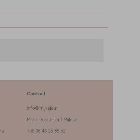
Contact
info@mijksje.nl
Mijke Desserjer | Mijksje
rs
Tel: 06 43 25 85 52