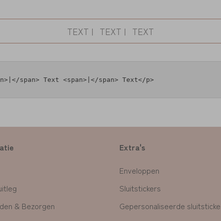
TEXT
|
TEXT
|
TEXT
n>|</span> Text <span>|</span> Text</p>

atie
Extra's
Enveloppen
itleg
Sluitstickers
den & Bezorgen
Gepersonaliseerde sluitsticke