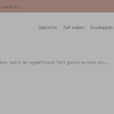
k vanaf €1,-
Geboorte
Zelf maken
Enveloppen
uiken, wat is de regelafstand, font groote en kleur etc...