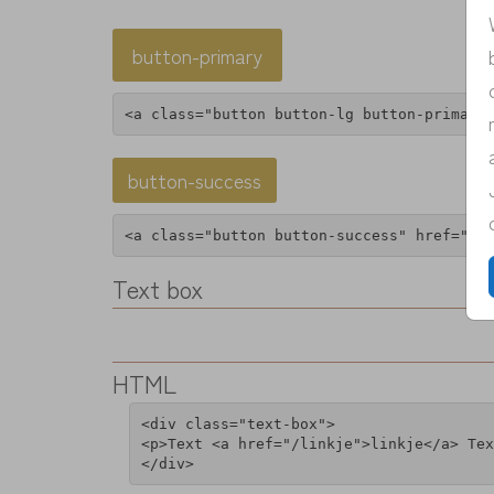
button-primary
button-success
Text box
HTML
<div class="text-box">

<p>Text <a href="/linkje">linkje</a> Tex