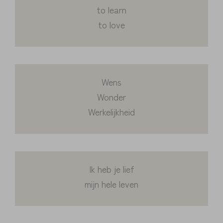
to learn
to love
Wens
Wonder
Werkelijkheid
Ik heb je lief
mijn hele leven