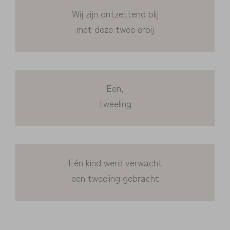
Wij zijn ontzettend blij
met deze twee erbij
Een,
tweeling
Eén kind werd verwacht
een tweeling gebracht