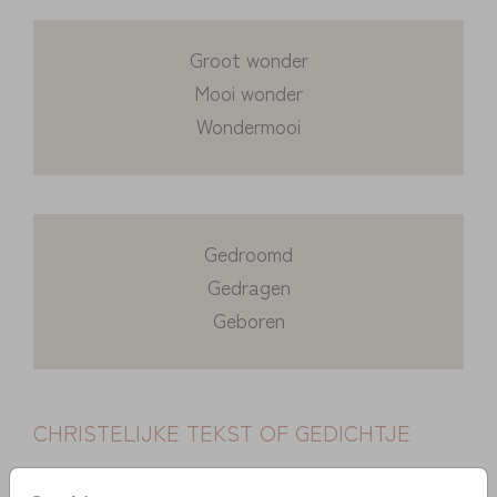
Groot wonder
Mooi wonder
Wondermooi
Gedroomd
Gedragen
Geboren
CHRISTELIJKE TEKST OF GEDICHTJE
Een korte Christelijke tekst voor op het