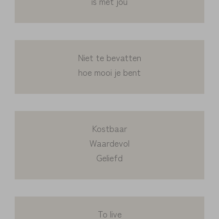
is met jou
Niet te bevatten
hoe mooi je bent
Kostbaar
Waardevol
Geliefd
To live