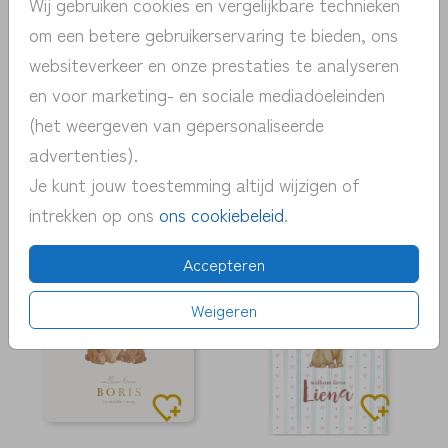
Wij gebruiken cookies en vergelijkbare technieken
om een betere gebruikerservaring te bieden, ons
websiteverkeer en onze prestaties te analyseren
en voor marketing- en sociale mediadoeleinden
(het weergeven van gepersonaliseerde
advertenties).
Je kunt jouw toestemming altijd wijzigen of
intrekken op ons
ons cookiebeleid
.
Accepteren
Weigeren