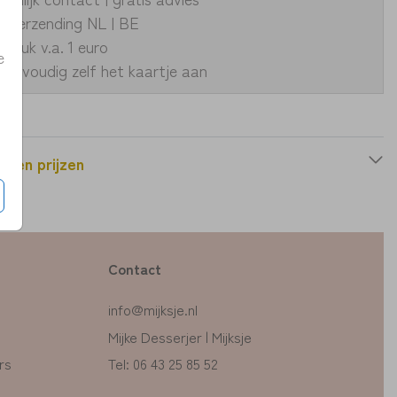
le verzending NL | BE
fdruk v.a. 1 euro
e
eenvoudig zelf het kaartje aan
n en prijzen
Contact
info@mijksje.nl
Mijke Desserjer | Mijksje
rs
Tel: 06 43 25 85 52