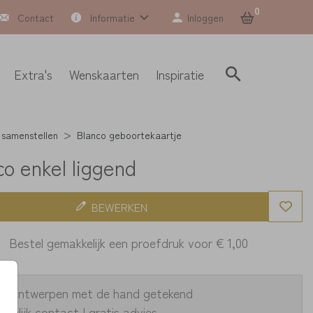
0
Contact
Informatie
Inloggen
Extra's
Wenskaarten
Inspiratie
 samenstellen
Blanco geboortekaartje
co enkel liggend
BEWERKEN
Bestel gemakkelijk een proefdruk voor
€ 1,00
ke ontwerpen met de hand getekend
oonlijk contact | gratis advies