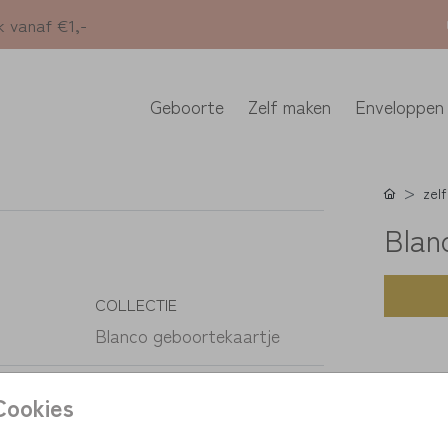
k vanaf €1,-
Geboorte
Zelf maken
Enveloppen
zelf
Blan
COLLECTIE
Blanco geboortekaartje
K
Cookies
> unie
> pers