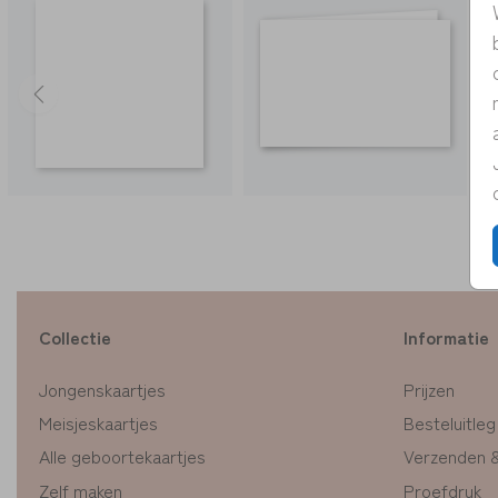
Collectie
Informatie
Jongenskaartjes
Prijzen
Meisjeskaartjes
Besteluitleg
Alle geboortekaartjes
Verzenden 
Zelf maken
Proefdruk