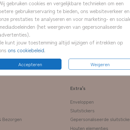
Wij gebruiken cookies en vergelijkbare technieken om een
> snel
betere gebruikerservaring te bieden, ons websiteverkeer en
> proe
onze prestaties te analyseren en voor marketing- en social
> pas 
mediadoeleinden (het weergeven van gepersonaliseerde
advertenties).
Je kunt jouw toestemming altijd wijzigen of intrekken op
ons
ons cookiebeleid
.
Formate
Accepteren
Weigeren
Extra's
Enveloppen
Sluitstickers
& Bezorgen
Gepersonaliseerde sluitsticke
Houten elementjes