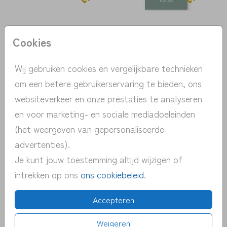
Cookies
Wij gebruiken cookies en vergelijkbare technieken
om een betere gebruikerservaring te bieden, ons
websiteverkeer en onze prestaties te analyseren
en voor marketing- en sociale mediadoeleinden
(het weergeven van gepersonaliseerde
KRAFTPAPIER
advertenties).
Je kunt jouw toestemming altijd wijzigen of
intrekken op ons
ons cookiebeleid
.
Accepteren
Weigeren